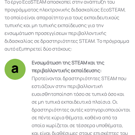
Το έργο EcoSTEAM αποσκοπεί στην ανάπτυξη του
προγράμματος ηλεκτρονικής διδασκαλίας EcoSTEAM,
το οποίο είναι απαραίτητο για τους εκπαιδευτικούς
τυπικής και μη τυπικής εκπαίδευσης για την
ενσωμάτωση προσεγγίσεων περιβαλλοντικής
διδασκαλίας σε δραστηριότητες STEAM. Το πρόγραμμα
αυτό εξυπηρετεί δύο στόχους:
Ενσωμάτωση της STEAM και της
περιβαλλοντικής εκπαίδευσης:
Προτείνονται δραστηριότητες STEAM που
εστιάζουν στην περιβαλλοντική
ευαισθητοποίηση τόσο σε τυπικά όσο και
σε μη τυπικά εκπαιδευτικά πλαίσια. Οι
δραστηριότητες αυτές κατηγοριοποιούνται
σε πέντε κύρια θέματα, καθένα από τα
οποία χωρίζεται σε τέσσερα υποθέματα,
και είναι διαθέσιμες στους επισκέπτες του